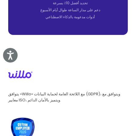
تحديد أفضل 10٪ بسرعة
دعم على مدار الساعة طوال أيام الأسبوع
أدوات مدعومة بالذكاء الاصطناعي
Accessibility
يتوافق «Willo» مع اللائحة العامة لحماية البيانات (GDPR)، ويتوافق مع
معايير ISO، ويتميز بالأمان الدائم.