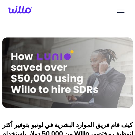
Please
note:
This
website
includes
an
accessibility
system.
كيف قام فريق الموارد البشرية في لونيو بتوفير أكثر
من 50,000 دولار باستخدام Willo لتوظيف مختصي