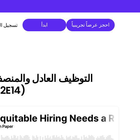
احجز عرضاً تجريبياً
ابدأ
احجز عرضاً تجريبياً
ابدأ
تسجيل ا
التوظيف العادل والمنصف
للاحتفاظ بالموظفين