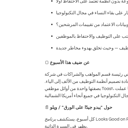
عة بدون أنظمة تعتمد على الاحتفاظ أولاً
ار على بقاء النساء في مجال التكنولوجيا
يانات الاعتماد من تقييمات المرشحين؟
كتب على التوظيف والاحتفاظ بالموظفين
ظيف — وحيث تخلق بهدوء مخاطر جديدة
عن ضيف هذا الأسبوع
🍞
سم المواهب والشراكات في شركة Toast، حيث تساعد شركات التكنولوجيا
دة تصميم أنظمة التوظيف من الألف إلى الياء.
بصفتها واحدة من أوائل موظفي Toast، ساعدت جيليان في بناء وظيفة التوظيف في الشركة، كما عملت
حول "يبدو جيدًا على الورق" / ويلو
📄
نامج Looks Good on Paper
كل أسبوع،
يظهر في السيرة الذاتية.