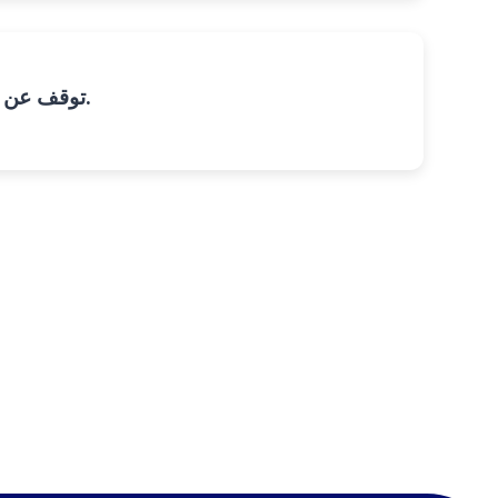
توقف عن توظيف ثلاثة موظفين مبتدئين عندما تحتاج إلى موظف واحد من ذوي الخبرة.