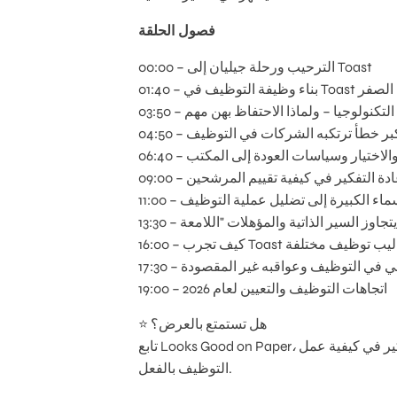
فصول الحلقة
00:00 – الترحيب ورحلة جيليان إلى Toast
ظيفة التوظيف في Toast من الصفر
مجال التكنولوجيا – ولماذا الاحتفاظ بهن مهم
04: – أكبر خطأ ترتكبه الشركات في التوظيف
مرونة والاختيار وسياسات العودة إلى المكتب
09 – إعادة التفكير في كيفية تقييم المرشحين
والأسماء الكبيرة إلى تضليل عملية التوظيف
– كيف تجرب Toast أساليب توظيف مختلفة
اصطناعي في التوظيف وعواقبه غير المقصودة
19:00 – اتجاهات التوظيف والتعيين لعام 2026
⭐ هل تستمتع بالعرض؟
واترك لنا تقييمك، وشارك هذه الحلقة مع أي شخص يعيد التفكير في كيفية عمل
Looks Good on Paper،
تابع
التوظيف بالفعل.