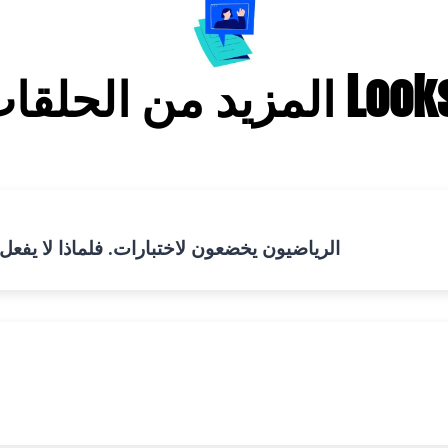
Looks Good on
الرياضيون يخضعون لاختبارات. فلماذا لا يف