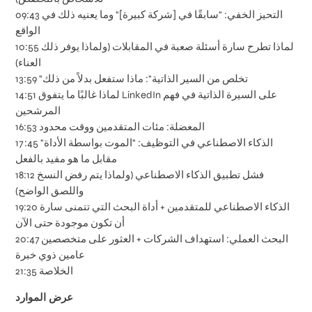
09:43 التحيز الخفي: "سابقًا في [شركة كبيرة]" وما يعنيه ذلك في
الواقع
10:55 لماذا تطرح سارة أسئلة صعبة في المقابلات (ولماذا يوفر ذلك
العناء)
13:59 "تخلص من السير الذاتية": ماذا ستفعل بدلاً من ذلك
14:51 لماذا غالبًا ما يتفوق LinkedIn على السيرة الذاتية في فهم
المرشحين
16:53 المعضلة: مئات المتقدمين ووقت محدود
17:45 الذكاء الاصطناعي في التوظيف: "الموت بواسطة الأداة"
مقابل ما هو مفيد بالفعل
18:12 فشل تطبيق الذكاء الاصطناعي (ولماذا يتم رفض النسخ
واللصق الواضح)
19:20 الذكاء الاصطناعي للمتقدمين + أداة البحث التي تتمنى سارة
أن تكون موجودة حتى الآن
20:47 البحث العملي: استهداف الشركات + العثور على متخصصين
عامين ذوي خبرة
21:35 الخلاصة
عرض الموارد