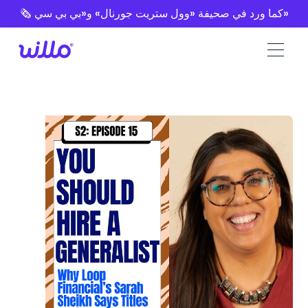
Please
🗞️ كما ورد في صحيفة «وول ستريت جورنال» و«بي بي سي»
note:
This
website
includes
an
accessibility
system.