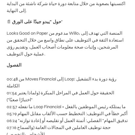
اكتسبتها بصعوبة من خلال متابعة دورة حياة شركة ناشئة من البداية
إلى النهاية.
"
حول "يبدو جيدًا على الورق
📄
Looks Good on Paper مدعوم من Willo، المنصة التي تهدف إلى
استعادة الثقة في التوظيف على نطاق واسع من خلال التحقق من
المرشحين، وإثبات صحة معلومات أصحاب العمل، وتقديم رؤى
عملية حول التوظيف.
الفصول
00:48 من Moves Financial إلى Loop: رؤية دورة بدء التشغيل
الكاملة
01:54 الحقيقة حول العمل في المراحل المبكرة (ولماذا يعتبر
"اختبارًا صعبًا")
02:57 ما تفعله Loop Financial + ما يمتلكه رئيس الموظفين بالفعل
05:19 أكبر خطأ في التوظيف: التخطيط حسب الألقاب مقابل المهام
06:24 "تدقيق المهام" الفصلي: أتمتة العمل أو تقليصه أو إعادة توازنه
07:16 حجة توظيف العاملين في المجالات العامة (والسماح
للأشخاص بالتخصص)