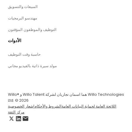
المبيعات والتسويق
مهندسو البرمجيات
التوظيف والموظفون المؤقتون
الأدوات
حاسبة وقت التوظيف
مولد سيرة ذاتية بالفيديو مجاني
Willo® و Willo Talent هما اسمان تجاريان لشركة Willo Technologies
Ltd. © 2026
اللائحة العامة لحماية البيانات العامة
الشروط والأحكام
إشعار الخصوصية
مركز الثقة