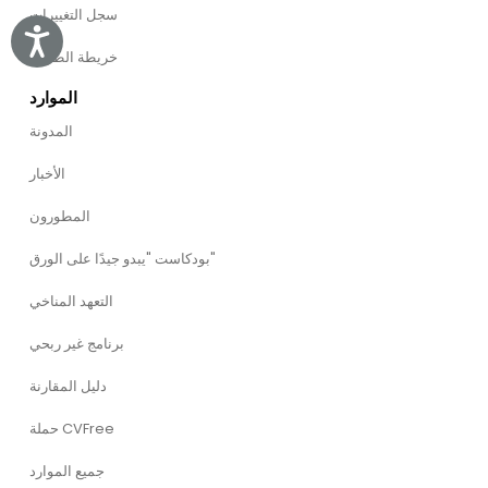
سجل التغييرات
Accessibility
خريطة الطريق
الموارد
المدونة
الأخبار
المطورون
بودكاست "يبدو جيدًا على الورق"
التعهد المناخي
برنامج غير ربحي
دليل المقارنة
حملة CVFree
جميع الموارد