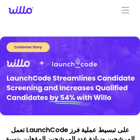
Please
note:
This
website
includes
an
accessibility
system.
تعمل LaunchCode على تبسيط عملية فرز
المرشحين وزيادة عدد المرشحين المؤهلين بنسبة