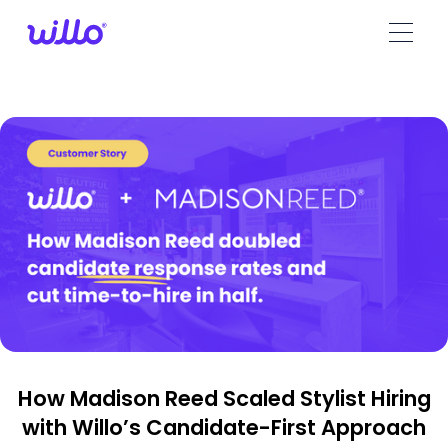
Please
note:
This
website
includes
an
accessibility
system.
How Madison Reed Scaled Stylist Hiring
with Willo’s Candidate-First Approach