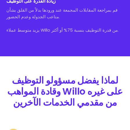
زيادة القدرة على التوظيف
قم بمراجعة المقابلات المجمعة عند ورودها بدلاً من القلق بشأن
متاعب الجدولة وعدم الحضور.
يزيد متوسط عملاء Willo من قدرة التوظيف بنسبة 75% أو أكثر.
لماذا يفضل مسؤولو التوظيف
وقادة المواهب Willo على غيره
من مقدمي الخدمات الآخرين