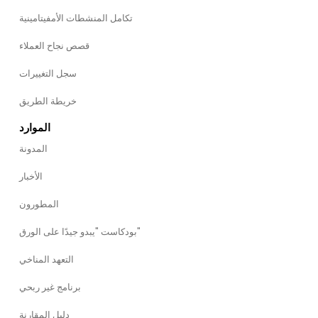
تكامل المنشطات الأمفيتامينية
قصص نجاح العملاء
سجل التغييرات
خريطة الطريق
الموارد
المدونة
الأخبار
المطورون
بودكاست "يبدو جيدًا على الورق"
التعهد المناخي
برنامج غير ربحي
دليل المقارنة