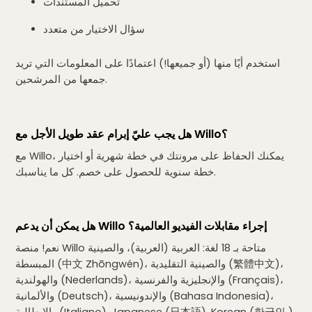
تحميل المستندات
سؤال الاختيار من متعدد
استخدم أيًا منها (أو جميعها!) اعتمادًا على المعلومات التي تريد
جمعها من المرشحين.
هل يجب عليّ إبرام عقد طويل الأجل مع Willo؟
مع Willo، يمكنك الحفاظ على مرونتك في خطة شهرية أو اختيار
خطة سنوية للحصول على خصم. كل ما يناسبك.
هل يمكن أن يدعم Willo إجراء مقابلات الفيديو العالمية؟
نعم! منصة Willo متاحة بـ 18 لغة: العربية (العربية)، والصينية
المبسطة (中文 Zhōngwén)، والصينية التقليدية (繁體中文)،
والهولندية (Nederlands)، والإنجليزية والفرنسية (Français)،
والألمانية (Deutsch)، والإندونيسية (Bahasa Indonesia)،