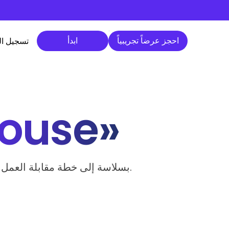
احجز عرضاً تجريبياً
ابدأ
احجز عرضاً تجريبياً
ابدأ
تسجيل ا
ouse»
يسمح لك هذا التكامل الأصلي مع Greenhouse وWillo بإضافة مقابلة فيديو من Willo بسلاسة إلى خطة مقابلة العمل.