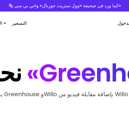
🗞️ كما ورد في صحيفة «وول ستريت جورنال» و«بي بي سي»
لدخول
التسعير
ا
«Greenh
نحن نحب