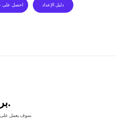
دليل الإعداد
احصل على 
.
بر
نحن نضمن لك أن Willo سوف يعمل على تبسيط وتسريع عملية التوظيف لديك. ولكن لا تأخذ بكلامنا فقط.