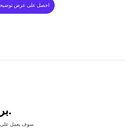
احصل على عرض توضيح
.
بر
نحن نضمن لك أن Willo سوف يعمل على تبسيط وتسريع عملية التوظيف لديك. ولكن لا تأخذ بكلامنا فقط.