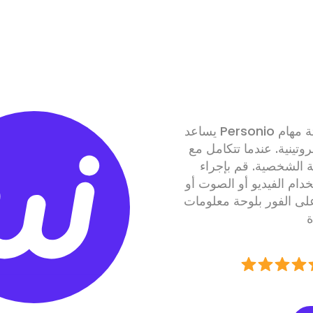
يساعد Personio مديري التوظيف على توفير الوقت من خلال أتمتة مهام
دما تتكامل مع Willo، فإنك تساعد في أتمتة
لة الشخصية. قم بإجراء
ام الفيديو أو الصوت أو
بلوحة معلومات Personio للبحث عن