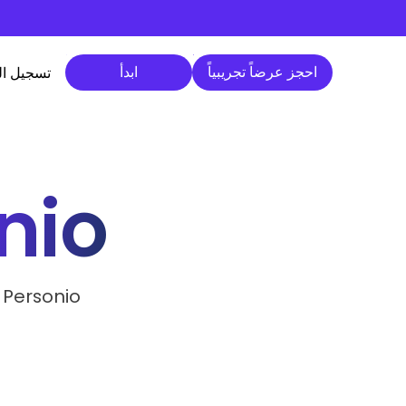
احجز عرضاً تجريبياً
ابدأ
احجز عرضاً تجريبياً
ابدأ
تسجيل ا
nio
وفر المزيد من الوقت في مهام الموارد البشرية عند دمج Willo مع ersonio