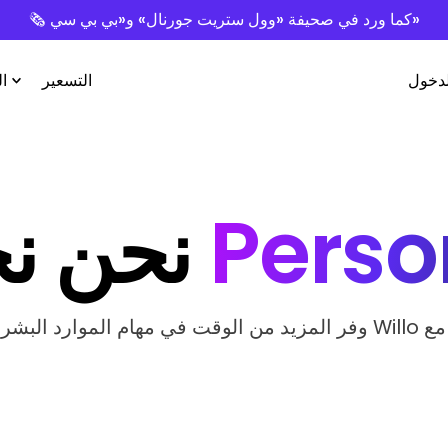
🗞️ كما ورد في صحيفة «وول ستريت جورنال» و«بي بي سي»
لدخول
التسعير
ا
Perso
نحن نحب
P