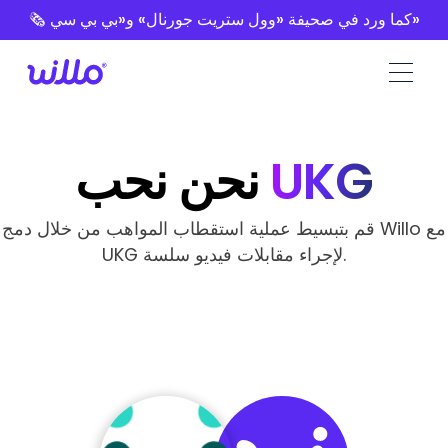
Please
🗞️ كما ورد في صحيفة «وول ستريت جورنال» و«بي بي سي»
note:
This
website
includes
an
accessibility
UKG
نحن نحب
system.
قم بتبسيط عملية استقطاب المواهب من خلال دمج Willo مع
UKG لإجراء مقابلات فيديو سلسة.