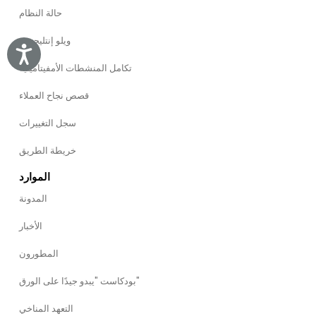
حالة النظام
ويلو إنتليجنس
Accessibility
تكامل المنشطات الأمفيتامينية
قصص نجاح العملاء
سجل التغييرات
خريطة الطريق
الموارد
المدونة
الأخبار
المطورون
بودكاست "يبدو جيدًا على الورق"
التعهد المناخي