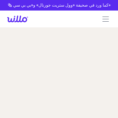
Please
🗞️ كما ورد في صحيفة «وول ستريت جورنال» و«بي بي سي»
note:
This
website
includes
an
accessibility
system.
سبارك هاير ضد
ويلو
تحول مديرو التوظيف بسبب تخصيص Willo، وسهولة
استخدامه، وأسعاره المعقولة/الميسورة/المتوافقة